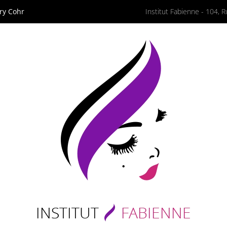
ary Cohr
Institut Fabienne
-
104, R