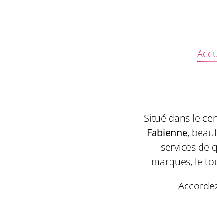
Accu
Situé dans le ce
Fabienne
, beau
services de 
marques, le to
Accordez