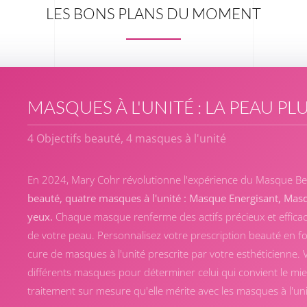
LES BONS PLANS DU MOMENT
MASQUES À L'UNITÉ : LA PEAU PL
4 Objectifs beauté, 4 masques à l'unité
En 2024, Mary Cohr révolutionne l'expérience du Masque Bea
beauté, quatre masques à l'unité : Masque Energisant, Mas
yeux.
Chaque masque renferme des actifs précieux et efficac
de votre peau. Personnalisez votre prescription beauté en fo
cure de masques à l'unité prescrite par votre esthéticienne. 
différents masques pour déterminer celui qui convient le mie
traitement sur mesure qu'elle mérite avec les masques à l'un